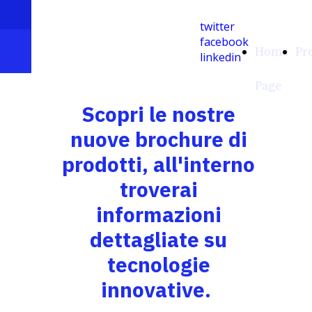
info@geodag.it
twitter
facebook
Geodag
Home
Pr
linkedin
Page
Scopri le nostre
nuove brochure di
prodotti
, all'interno
troverai
informazioni
dettagliate su
tecnologie
innovative.