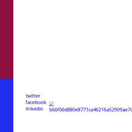
solo le
notizie utili
per la tua
attività.
twitter
facebook
linkedin