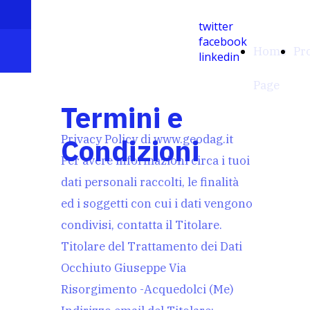
info@geodag.it
twitter
facebook
Geodag
Home
Pr
linkedin
Page
Termini e
Privacy Policy di www.geodag.it
Condizioni
Per avere informazioni circa i tuoi
dati personali raccolti, le finalità
ed i soggetti con cui i dati vengono
condivisi, contatta il Titolare.
Titolare del Trattamento dei Dati
Occhiuto Giuseppe Via
Risorgimento -Acquedolci (Me)