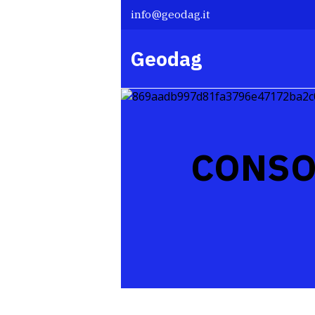
info@geodag.it
Geodag
CONSO