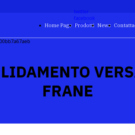
twitter
facebook
linkedin
Home Page
Prodotti
News
Contatta
LIDAMENTO VERS
FRANE